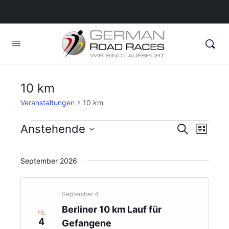
10 km
Veranstaltungen
10 km
Veranstaltungen
Veransta
Anstehende
Veran
Suche
Liste
Ansic
Suche
Datum
Navig
wählen.
und
September 2026
Ansichte
Navigati
September 4
Berliner 10 km Lauf für
FR.
4
Gefangene