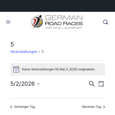
5
Veranstaltungen
5
Veranstaltungen
Keine Veranstaltungen für Mai 2, 2026 vorgesehen.
für
Hinweis
Mai
Veransta
5/2/2026
Veran
Suche
Tag
2,
Ansic
Suche
Datum
2026
Navig
wählen.
und
Vorheriger Tag
Nächster Tag
Ansichte