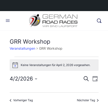
GRR Workshop
Veranstaltungen
GRR Workshop
Veranstaltungen
Keine Veranstaltungen für April 2, 2026 vorgesehen.
für
Hinweis
April
Veransta
4/2/2026
Veran
Suche
Tag
2,
Ansic
Suche
Datum
2026
Navig
wählen.
und
Vorheriger Tag
Nächster Tag
Ansichte