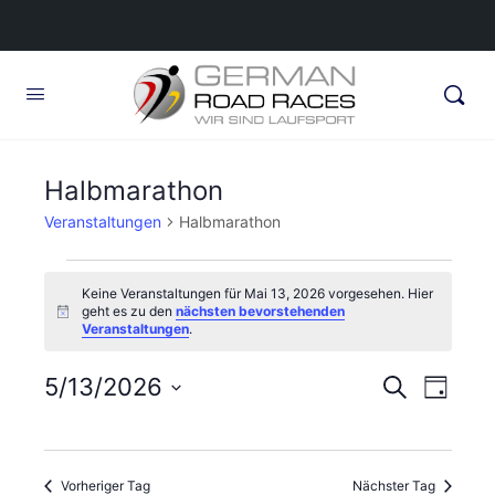
Halbmarathon
Veranstaltungen
Halbmarathon
Veranstaltungen
Keine Veranstaltungen für Mai 13, 2026 vorgesehen. Hier
für
geht es zu den
nächsten bevorstehenden
Hinweis
Veranstaltungen
.
Mai
13,
Veransta
5/13/2026
Veran
Suche
Tag
2026
Ansic
Suche
Datum
Navig
wählen.
und
Vorheriger Tag
Nächster Tag
Ansichte