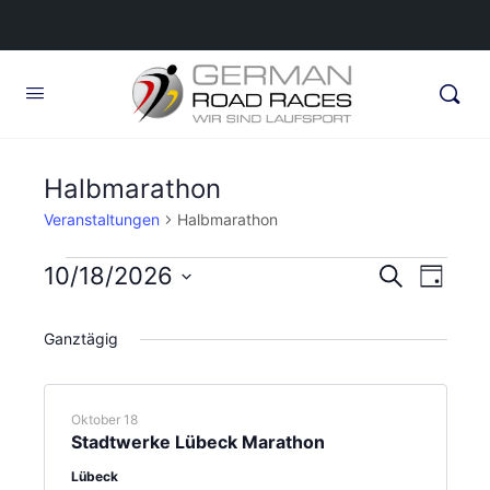
Halbmarathon
Veranstaltungen
Halbmarathon
Veranstaltungen
Veransta
10/18/2026
Veran
Suche
Tag
Ansic
für
Suche
Datum
Navig
wählen.
Oktober
Ganztägig
und
18,
Ansichte
2026
Navigati
Oktober 18
Stadtwerke Lübeck Marathon
Lübeck