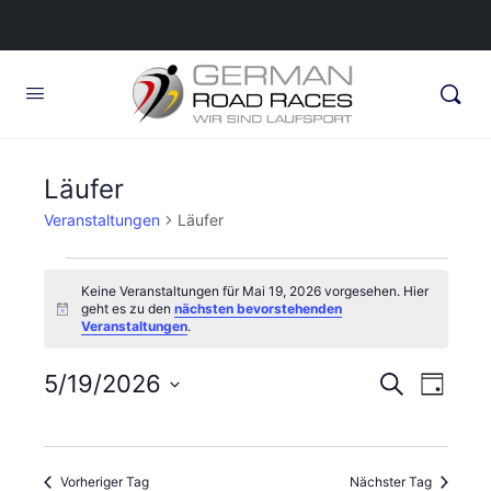
Läufer
Veranstaltungen
Läufer
Veranstaltungen
Keine Veranstaltungen für Mai 19, 2026 vorgesehen. Hier
für
geht es zu den
nächsten bevorstehenden
Hinweis
Veranstaltungen
.
Mai
19,
Veransta
5/19/2026
Veran
Suche
Tag
2026
Ansic
Suche
Datum
Navig
wählen.
und
Vorheriger Tag
Nächster Tag
Ansichte