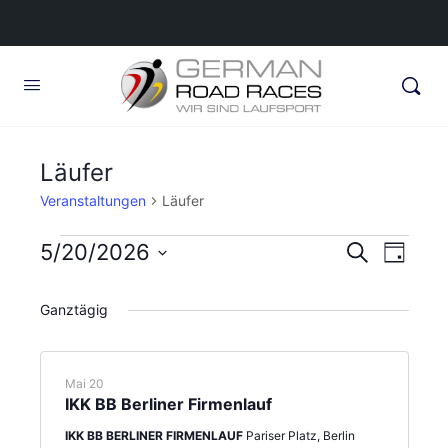
Läufer
Veranstaltungen
Läufer
Veranstaltungen
Veransta
5/20/2026
Veran
Suche
Tag
Ansic
für
Suche
Datum
Navig
wählen.
Mai
Ganztägig
und
20,
Ansichte
2026
Navigati
Mai 20
IKK BB Berliner Firmenlauf
IKK BB BERLINER FIRMENLAUF
Pariser Platz, Berlin