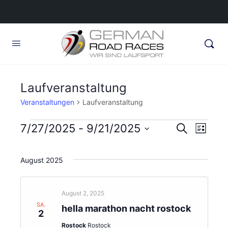
Laufveranstaltung
Veranstaltungen
Laufveranstaltung
Veranstaltungen
Veransta
7/27/2025
 - 
9/21/2025
Veran
Suche
Liste
Ansic
Suche
Datum
Navig
wählen.
und
August 2025
Ansichte
Navigati
August 2, 2025
SA.
hella marathon nacht rostock
2
Rostock
Rostock