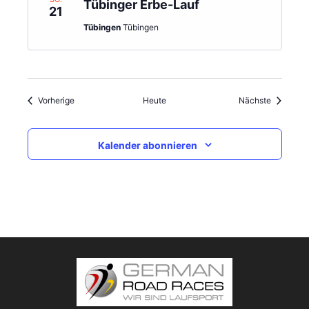
Tübinger Erbe-Lauf
21
Tübingen
Tübingen
Veranstaltungen
Veranstal
Vorherige
Heute
Nächste
Kalender abonnieren