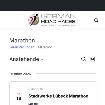
Marathon
Veranstaltungen
Marathon
Veranstaltungen
Veransta
Anstehende
Veran
Suche
Liste
Ansic
Suche
Datum
Navig
wählen.
und
Oktober 2026
Ansichte
Navigati
Oktober 18
SO.
Stadtwerke Lübeck Marathon
18
Lübeck