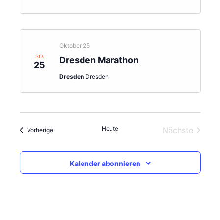
Oktober 25
SO.
Dresden Marathon
25
Dresden
Dresden
Heute
Nächste
Veranstaltungen
Vorherige
Veranstalt
Kalender abonnieren