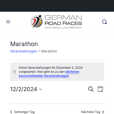
Marathon
Veranstaltungen
Marathon
Veranstaltungen
Keine Veranstaltungen für Dezember 2, 2024
für
vorgesehen. Hier geht es zu den
nächsten
Hinweis
bevorstehenden Veranstaltungen
.
Dezember
2,
Veransta
12/2/2024
Veran
Suche
Tag
2024
Ansic
Suche
Datum
Navig
wählen.
und
Vorheriger Tag
Nächster Tag
Ansichte