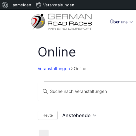
Über
anmelden
Veranstaltungen
WordPress
Über uns
Online
Veranstaltungen
Online
Veranstaltungen
Veranstaltungen
Bitte
Suche
Schlüsselwort
und
eingeben.
Suche
Ansichten,
Anstehende
Heute
Datum
nach
Navigation
wählen.
Veranstaltungen