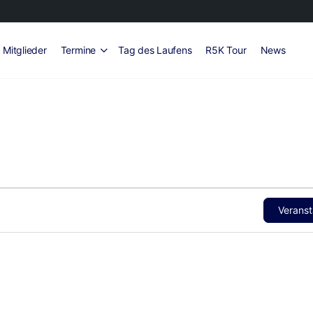
Mitglieder
Termine
Tag des Laufens
R5K Tour
News
Veranst