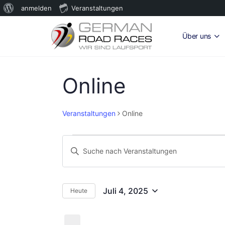
Über
anmelden
Veranstaltungen
WordPress
Über uns
Online
Veranstaltungen
Online
Veranstaltungen
Veranstaltungen
Bitte
für
Suche
Schlüsselwort
Juli
und
eingeben.
4,
Suche
Ansichten,
Juli 4, 2025
Heute
Datum
nach
2025
Navigation
wählen.
Veranstaltungen