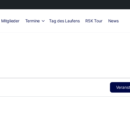
Mitglieder
Termine
Tag des Laufens
R5K Tour
News
Verans