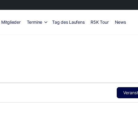
Mitglieder
Termine
Tag des Laufens
R5K Tour
News
Verans