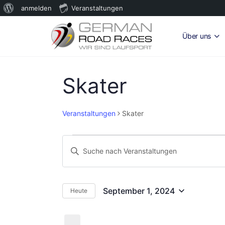
Über
anmelden
Veranstaltungen
WordPress
Über uns
Skater
Veranstaltungen
Skater
Veranstaltungen
Veranstaltungen
Bitte
für
Suche
Schlüsselwort
September
und
eingeben.
1,
Suche
Ansichten,
September 1, 2024
Heute
Datum
nach
2024
Navigation
wählen.
Veranstaltungen