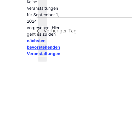
Keine
Schlüsselwort.
Veranstaltungen
für September 1,
2024
vorgesehen. Hier
Vorheriger Tag
Hinweis
geht es zu den
nächsten
bevorstehenden
Veranstaltungen
.