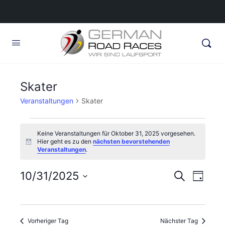
Skater
Veranstaltungen
Skater
Veranstaltungen
Keine Veranstaltungen für Oktober 31, 2025 vorgesehen.
für
Hier geht es zu den
nächsten bevorstehenden
Hinweis
Veranstaltungen
.
Oktober
31,
Veransta
10/31/2025
Veran
Suche
Tag
2025
Ansic
Suche
Datum
Navig
wählen.
und
Vorheriger Tag
Nächster Tag
Ansichte