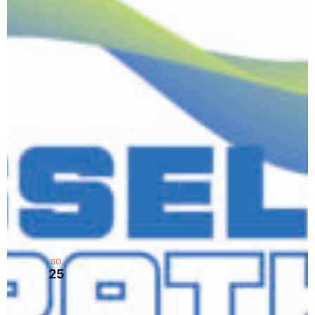
April 2026
April 26
SO.
Uniper Düsseldorf Marathon
26
Düsseldorf
Düsseldorf
Oktober 2026
Oktober 25
SO.
Dresden Marathon
25
Dresden
Dresden