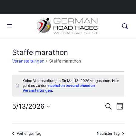
Staffelmarathon
Veranstaltungen
Staffelmarathon
Veranstaltungen
Keine Veranstaltungen für Mai 13, 2026 vorgesehen. Hier
für
geht es zu den
nächsten bevorstehenden
Hinweis
Veranstaltungen
.
Mai
13,
Veransta
5/13/2026
Veran
Suche
Tag
2026
Ansic
Suche
Datum
Navig
wählen.
und
Vorheriger Tag
Nächster Tag
Ansichte