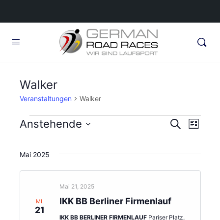
Walker
Veranstaltungen
Walker
Veranstaltungen
Veransta
Anstehende
Veran
Suche
Liste
Ansic
Suche
Datum
Navig
wählen.
und
Mai 2025
Ansichte
Navigati
Mai 21, 2025
IKK BB Berliner Firmenlauf
MI.
21
IKK BB BERLINER FIRMENLAUF
Pariser Platz,