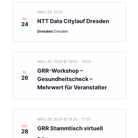
März 24, 2024
SO.
NTT Data Citylauf Dresden
24
Dresden
Dresden
März 26, 2024 @ 18:00
-
19:00
GRR-Workshop –
DI.
26
Gesundheitscheck –
Mehrwert für Veranstalter
März 28, 2024 @ 16:30
-
17:30
DO.
GRR Stammtisch virtuell
28