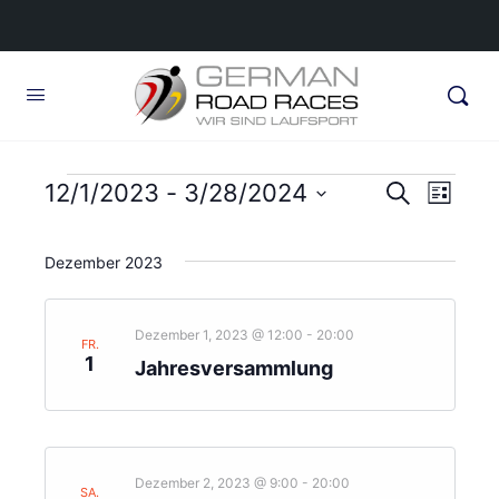
Veranstaltungen
Veransta
12/1/2023
 - 
3/28/2024
Veran
Suche
Liste
Ansic
Suche
Datum
Navig
wählen.
und
Dezember 2023
Ansichte
Navigati
Dezember 1, 2023 @ 12:00
-
20:00
FR.
1
Jahresversammlung
Dezember 2, 2023 @ 9:00
-
20:00
SA.