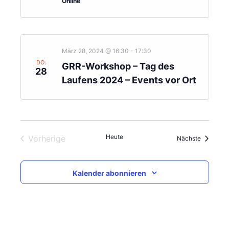
Online
März 28, 2024 @ 16:30
-
17:30
DO.
GRR-Workshop – Tag des
28
Laufens 2024 – Events vor Ort
Heute
Vorherige
Veranstal
Nächste
Veranstaltungen
Kalender abonnieren