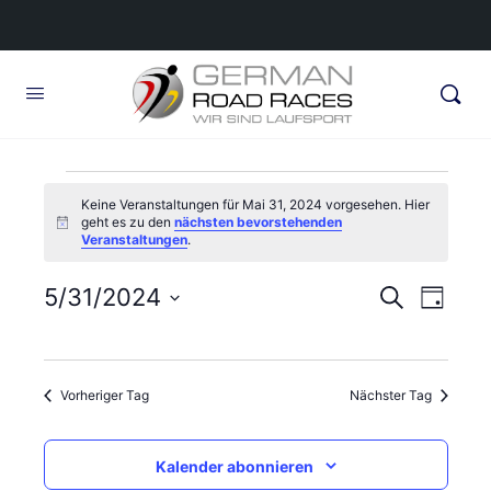
Veranstaltungen
Keine Veranstaltungen für Mai 31, 2024 vorgesehen. Hier
geht es zu den
nächsten bevorstehenden
für
Hinweis
Veranstaltungen
.
Mai
Veransta
5/31/2024
Veran
Suche
Tag
31,
Ansic
Suche
Datum
Navig
wählen.
und
2024
Vorheriger Tag
Nächster Tag
Ansichte
Navigati
Kalender abonnieren