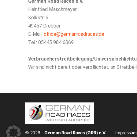
German Road Races e.V.
Heinfried Maschmeyer
Kolkstr. 6
49457 Drebber
E-Mail:
office@germanroadraces.de
Tel.: 05445 984 6069
Verbraucher­streit­beilegung/Universal­schlichtu
Wir sind nicht bereit oder verpflichtet, an Streitb
Impressum
© 2026 -
German Road Races (GRR) e.V.