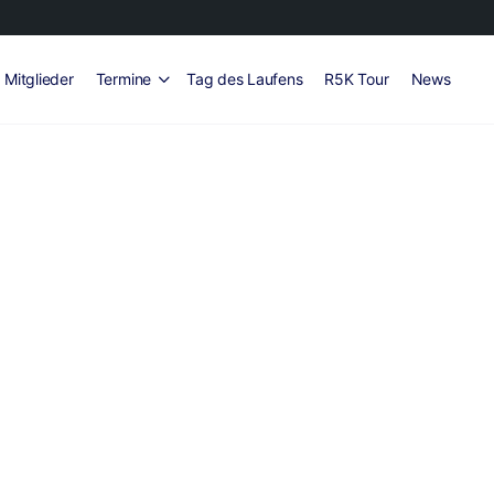
Mitglieder
Termine
Tag des Laufens
R5K Tour
News