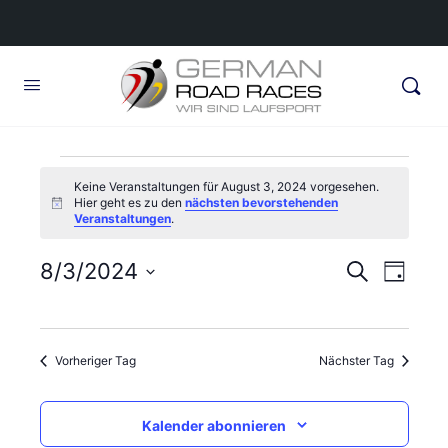
Veranstaltungen
Keine Veranstaltungen für August 3, 2024 vorgesehen.
Hier geht es zu den
nächsten bevorstehenden
für
Hinweis
Veranstaltungen
.
August
Veransta
8/3/2024
Veran
Suche
Tag
3,
Ansic
Suche
Datum
Navig
wählen.
und
2024
Vorheriger Tag
Nächster Tag
Ansichte
Navigati
Kalender abonnieren