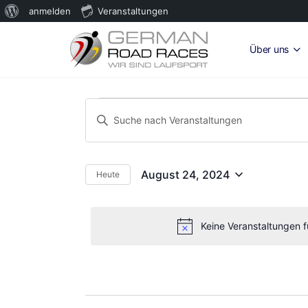
Über
anmelden
Veranstaltungen
WordPress
Über uns
Veranstaltungen
Veranstaltungen
Bitte
Suche
für
Schlüsselwort
und
eingeben.
August
Suche
Ansichten,
August 24, 2024
Heute
Datum
nach
24,
Navigation
wählen.
Veranstaltungen
2024
Schlüsselwort.
Keine Veranstaltungen 