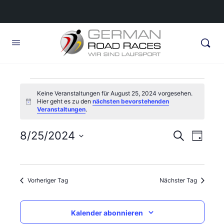
Veranstaltungen
Keine Veranstaltungen für August 25, 2024 vorgesehen.
Hier geht es zu den
nächsten bevorstehenden
für
Hinweis
Veranstaltungen
.
August
Veransta
8/25/2024
Veran
Suche
Tag
25,
Ansic
Suche
Datum
Navig
wählen.
und
2024
Vorheriger Tag
Nächster Tag
Ansichte
Navigati
Kalender abonnieren