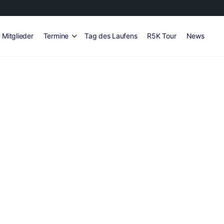
Mitglieder
Termine
Tag des Laufens
R5K Tour
News