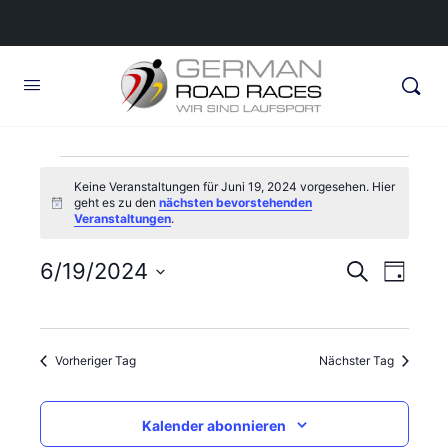
Veranstaltungen
Keine Veranstaltungen für Juni 19, 2024 vorgesehen. Hier
geht es zu den
nächsten bevorstehenden
für
Hinweis
Veranstaltungen
.
Juni
Veransta
6/19/2024
Veran
Suche
Tag
19,
Ansic
Suche
Datum
Navig
wählen.
und
2024
Vorheriger Tag
Nächster Tag
Ansichte
Navigati
Kalender abonnieren