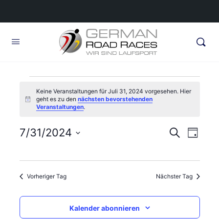
Veranstaltungen
Keine Veranstaltungen für Juli 31, 2024 vorgesehen. Hier
geht es zu den
nächsten bevorstehenden
für
Hinweis
Veranstaltungen
.
Juli
Veransta
7/31/2024
Veran
Suche
Tag
31,
Ansic
Suche
Datum
Navig
wählen.
und
2024
Vorheriger Tag
Nächster Tag
Ansichte
Navigati
Kalender abonnieren