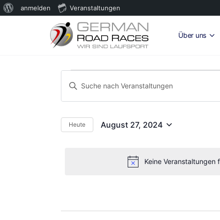
Über
anmelden
Veranstaltungen
WordPress
Über uns
Veranstaltungen
Veranstaltungen
Bitte
Suche
für
Schlüsselwort
und
eingeben.
August
Suche
Ansichten,
August 27, 2024
Heute
Datum
nach
27,
Navigation
wählen.
Veranstaltungen
2024
Schlüsselwort.
Keine Veranstaltungen 