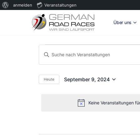
Über
anmelden
Veranstaltungen
WordPress
Über uns
Veranstaltungen
Veranstaltungen
Bitte
Suche
für
Schlüsselwort
und
eingeben.
September
Suche
Ansichten,
September 9, 2024
Heute
Datum
nach
9,
Navigation
wählen.
Veranstaltungen
2024
Schlüsselwort.
Keine Veranstaltungen f