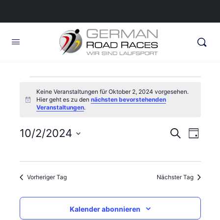
Veranstaltungen
Keine Veranstaltungen für Oktober 2, 2024 vorgesehen.
Hier geht es zu den
nächsten bevorstehenden
für
Hinweis
Veranstaltungen
.
Oktober
Veransta
10/2/2024
Veran
Suche
Tag
2,
Ansic
Suche
Datum
Navig
wählen.
und
2024
Vorheriger Tag
Nächster Tag
Ansichte
Navigati
Kalender abonnieren