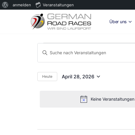
Über
anmelden
Veranstaltungen
WordPress
Über uns
Veranstaltungen
Veranstaltungen
Bitte
Suche
für
Schlüsselwort
und
eingeben.
April
Suche
Ansichten,
April 28, 2026
Heute
Datum
nach
28,
Navigation
wählen.
Veranstaltungen
2026
Schlüsselwort.
Keine Veranstaltungen