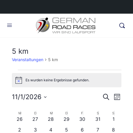
5 km
Veranstaltungen
5 km
Veranstaltungen
Es wurden keine Ergebnisse gefunden.
Hinweis
Veransta
11/1/2026
Veran
Suche
Monat
Ansic
Suche
Datum
Navig
wählen.
Kalender
M
MONTAG
D
DIENSTAG
M
MITTWOCH
D
DONNERSTAG
F
FREITAG
S
SAMSTAG
S
SONNTAG
und
0
0
0
0
0
0
0
26
27
28
29
30
31
1
von
Ansichte
Veranstaltungen
Veranstaltungen
Veranstaltungen
Veranstaltungen
Veranstaltungen
Veranstaltungen
Veransta
0
0
0
0
0
0
0
2
3
4
5
6
7
8