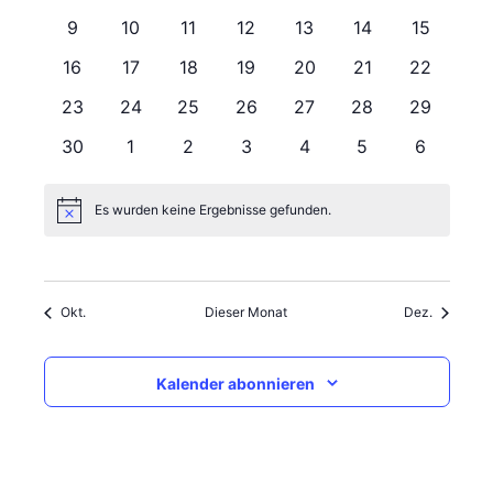
Veranstaltungen
Navigati
Veranstaltungen
Veranstaltungen
Veranstaltungen
Veranstaltungen
Veranstaltungen
Veranstaltungen
Veransta
0
0
0
0
0
0
0
9
10
11
12
13
14
15
Veranstaltungen
Veranstaltungen
Veranstaltungen
Veranstaltungen
Veranstaltungen
Veranstaltungen
Veranstal
0
0
0
0
0
0
0
16
17
18
19
20
21
22
Veranstaltungen
Veranstaltungen
Veranstaltungen
Veranstaltungen
Veranstaltungen
Veranstaltungen
Veranstal
0
0
0
0
0
0
0
23
24
25
26
27
28
29
Veranstaltungen
Veranstaltungen
Veranstaltungen
Veranstaltungen
Veranstaltungen
Veranstaltungen
Veranstal
0
0
0
0
0
0
0
30
1
2
3
4
5
6
Veranstaltungen
Veranstaltungen
Veranstaltungen
Veranstaltungen
Veranstaltungen
Veranstaltungen
Veransta
Es wurden keine Ergebnisse gefunden.
Hinweis
Okt.
Dieser Monat
Dez.
Kalender abonnieren