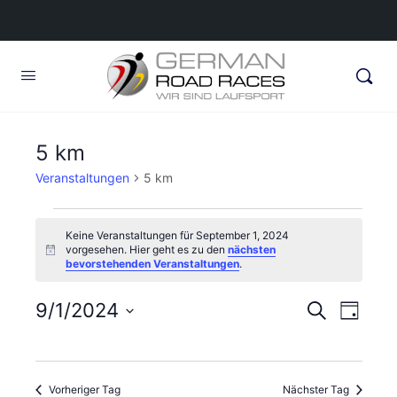
5 km
Veranstaltungen
5 km
Veranstaltungen
Keine Veranstaltungen für September 1, 2024
für
vorgesehen. Hier geht es zu den
nächsten
Hinweis
bevorstehenden Veranstaltungen
.
September
1,
Veransta
9/1/2024
Veran
Suche
Tag
2024
Ansic
Suche
Datum
Navig
wählen.
und
Vorheriger Tag
Nächster Tag
Ansichte