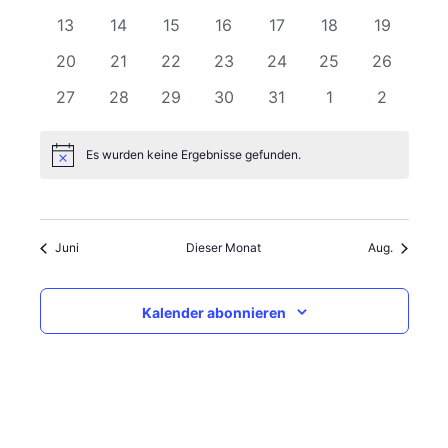
Veranstaltungen
Navigati
Veranstaltungen
Veranstaltungen
Veranstaltungen
Veranstaltungen
Veranstaltungen
Veranstaltungen
Veranstal
0
0
0
0
0
0
0
13
14
15
16
17
18
19
Veranstaltungen
Veranstaltungen
Veranstaltungen
Veranstaltungen
Veranstaltungen
Veranstaltungen
Veranstal
0
0
0
0
0
0
0
20
21
22
23
24
25
26
Veranstaltungen
Veranstaltungen
Veranstaltungen
Veranstaltungen
Veranstaltungen
Veranstaltungen
Veranstal
0
0
0
0
0
0
0
27
28
29
30
31
1
2
Veranstaltungen
Veranstaltungen
Veranstaltungen
Veranstaltungen
Veranstaltungen
Veranstaltungen
Veransta
Es wurden keine Ergebnisse gefunden.
Hinweis
Juni
Dieser Monat
Aug.
Kalender abonnieren