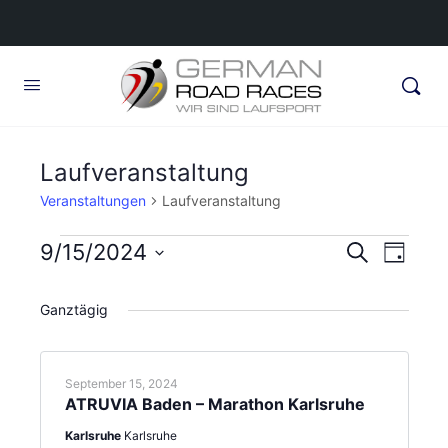
Laufveranstaltung
Veranstaltungen
Laufveranstaltung
Veranstaltungen
Veransta
9/15/2024
Veran
Suche
Tag
Ansic
für
Suche
Datum
Navig
wählen.
September
Ganztägig
und
15,
Ansichte
2024
Navigati
September 15, 2024
ATRUVIA Baden – Marathon Karlsruhe
Karlsruhe
Karlsruhe