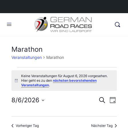
Marathon
Veranstaltungen
Marathon
Veranstaltungen
Keine Veranstaltungen für August 6, 2026 vorgesehen.
für
Hier geht es zu den
nächsten bevorstehenden
Hinweis
Veranstaltungen
.
August
6,
Veransta
8/6/2026
Veran
Suche
Tag
2026
Ansic
Suche
Datum
Navig
wählen.
und
Vorheriger Tag
Nächster Tag
Ansichte