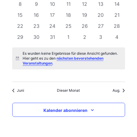
Veranstaltungen
Veranstaltungen
Veranstaltungen
Veranstaltungen
Veranstaltungen
Veranstaltungen
Veransta
0
0
0
0
0
0
0
8
9
10
11
12
13
14
Veranstaltungen
Navigati
Veranstaltungen
Veranstaltungen
Veranstaltungen
Veranstaltungen
Veranstaltungen
Veranstaltungen
Veranstal
0
0
0
0
0
0
0
15
16
17
18
19
20
21
Veranstaltungen
Veranstaltungen
Veranstaltungen
Veranstaltungen
Veranstaltungen
Veranstaltungen
Veranstal
0
0
0
0
0
0
0
22
23
24
25
26
27
28
Veranstaltungen
Veranstaltungen
Veranstaltungen
Veranstaltungen
Veranstaltungen
Veranstaltungen
Veranstal
0
0
0
0
0
0
0
29
30
31
1
2
3
4
Veranstaltungen
Veranstaltungen
Veranstaltungen
Veranstaltungen
Veranstaltungen
Veranstaltungen
Veransta
Es wurden keine Ergebnisse für diese Ansicht gefunden.
Hier geht es zu den
nächsten bevorstehenden
Hinweis
Veranstaltungen
.
Juni
Dieser Monat
Aug.
Kalender abonnieren