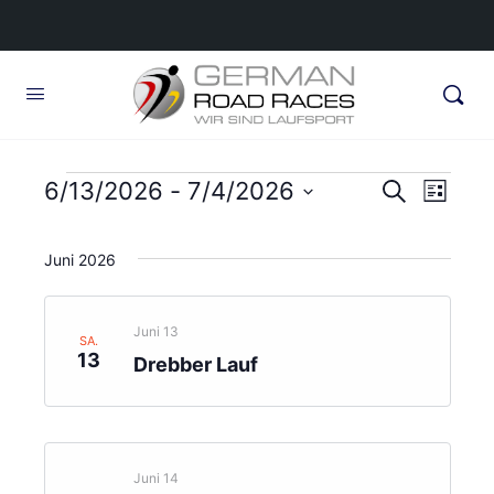
Veranstaltungen
Veransta
6/13/2026
 - 
7/4/2026
Veran
Suche
Liste
Ansic
Suche
Datum
Navig
wählen.
und
Juni 2026
Ansichte
Navigati
Juni 13
SA.
13
Drebber Lauf
Juni 14