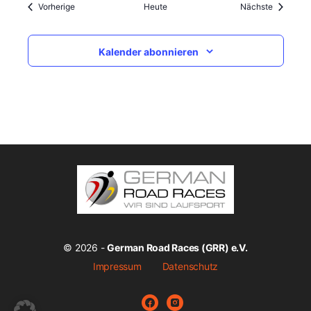
Veranstaltungen
Veranstal
Vorherige
Heute
Nächste
Kalender abonnieren
© 2026 -
German Road Races (GRR) e.V.
Impressum
Datenschutz