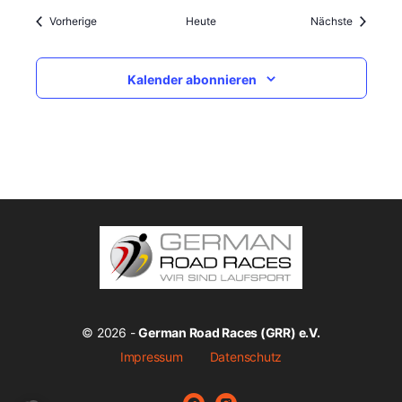
Veranstaltungen
Veranstal
Vorherige
Heute
Nächste
Kalender abonnieren
© 2026 -
German Road Races (GRR) e.V.
Impressum
Datenschutz