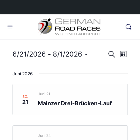
Veranstaltungen
Veransta
6/21/2026
 - 
8/1/2026
Veran
Suche
Liste
Ansic
Suche
Datum
Navig
wählen.
und
Juni 2026
Ansichte
Navigati
Juni 21
SO.
21
Mainzer Drei-Brücken-Lauf
Juni 24