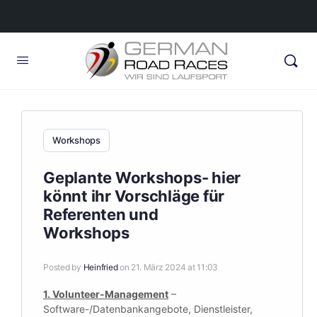
Workshops
Geplante Workshops- hier
könnt ihr Vorschläge für
Referenten und
Workshops
Posted by
Heinfried
on 21. März 2024 at 11:03
1. Volunteer-Management
–
Software-/Datenbankangebote, Dienstleister,