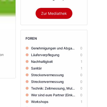
Zur Mediathek
FOREN
Genehmigungen und Abgaben
0
ton
Läuferverpflegung
0
Nachhaltigkeit
1
Sanitär
1
Streckenvermessung
0
Streckenvermessung
0
Technik: Zeitmessung, Multimedia, Beschallung usw.
0
Wer sind eure Partner (Einkauftips)
0
Workshops
1