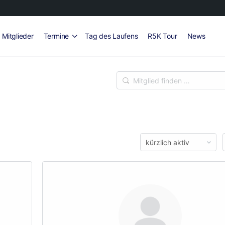
Mitglieder
Termine
Tag des Laufens
R5K Tour
News
Mitglied
finden
…
Order
By: