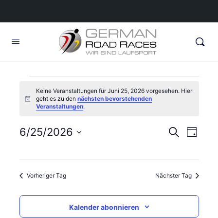
Veranstaltungen
Keine Veranstaltungen für Juni 25, 2026 vorgesehen. Hier
geht es zu den
nächsten bevorstehenden
für
Hinweis
Veranstaltungen
.
Juni
Veransta
6/25/2026
Veran
Suche
Tag
25,
Ansic
Suche
Datum
Navig
wählen.
und
2026
Vorheriger Tag
Nächster Tag
Ansichte
Navigati
Kalender abonnieren