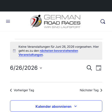
Veranstaltungen
Keine Veranstaltungen für Juni 26, 2026 vorgesehen. Hier
geht es zu den
nächsten bevorstehenden
für
Hinweis
Veranstaltungen
.
Juni
Veransta
6/26/2026
Veran
Suche
Tag
26,
Ansic
Suche
Datum
Navig
wählen.
und
2026
Vorheriger Tag
Nächster Tag
Ansichte
Navigati
Kalender abonnieren